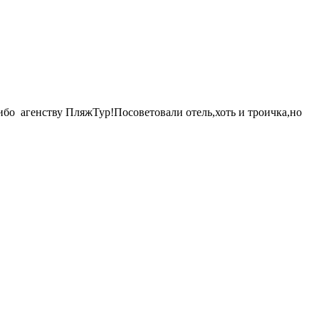
сибо агенству ПляжТур!Посоветовали отель,хоть и троичка,но